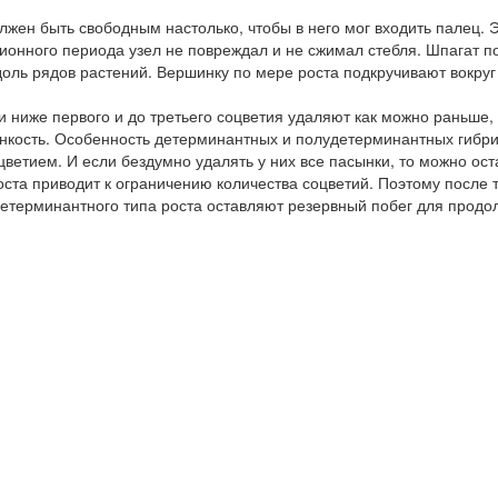
лжен быть свободным настолько, чтобы в него мог входить палец. Э
ионного периода узел не повреждал и не сжимал стебля. Шпагат по
доль рядов растений. Вершинку по мере роста подкручивают вокруг
 ниже первого и до третьего соцветия удаляют как можно раньше, 
нкость. Особенность детерминантных и полудетерминантных гибрид
цветием. И если бездумно удалять у них все пасынки, то можно ос
оста приводит к ограничению количества соцветий. Поэтому после 
етерминантного типа роста оставляют резервный побег для продо