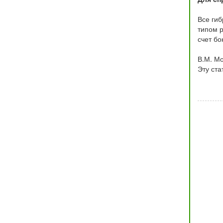
Все гиб
типом р
счет б
В.М. Мо
Эту ста