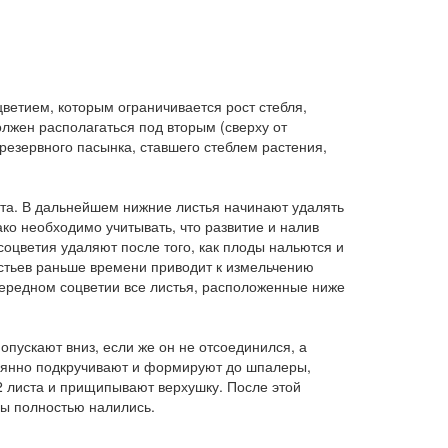
ветием, которым ограничивается рост стебля,
олжен располагаться под вторым (сверху от
резервного пасынка, ставшего стеблем растения,
ста. В дальнейшем нижние листья начинают удалять
ко необходимо учитывать, что развитие и налив
 соцветия удаляют после того, как плоды нальются и
стьев раньше времени приводит к измельчению
чередном соцветии все листья, расположенные ниже
 опускают вниз, если же он не отсоединился, а
тоянно подкручивают и формируют до шпалеры,
2 листа и прищипывают верхушку. После этой
ды полностью налились.