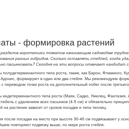
аты - формировка растений
х разделов агротехники томатов начинающим садоводам трудне
ования разных гибридов. Сколько оставлять стеблей, когда уда
ьно пасынковать? Сегодня на эти вопросы отвечает кандидат с/
 полудетерминантного типа роста, такие, как Барон, Фламинго, Ку
 Адонис, формируют в один или два стебля. Мы рекомендуем форм
 с переводом точки роста на дополнительный побег после третьего
 индетерминантного типа роста (Маяк, Садко, Умелец, Фантазия,
стебель с удалением всех пасынков (4-5 см) и обязательно прищип
й на растении зависит от сроков посадки и типа теплиц.
я после посадки на место при высоте 30-40 см подвязывают у осн
шем повторяют подвязку выше, по мере роста стебля.