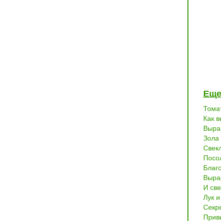
Еще
Тома
Как в
Выра
Зола
Свек
Посо
Благ
Выра
И све
Лук и
Секр
Прив