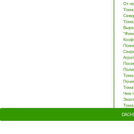
От че
Тома
Севе
Тома
Выра
“Финс
Коэф
Поми
Секр
Агрот
Посе
Поли
Тома
Почем
Томат
Чем 
Экзо
Томат
DACH