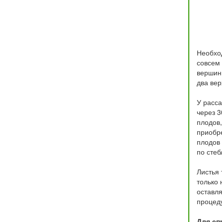
Необход
совсем 
вершины
два вер
У расса
через 3
плодов,
приобре
плодов 
по стеб
Листья 
только
оставля
процеду
Для сп