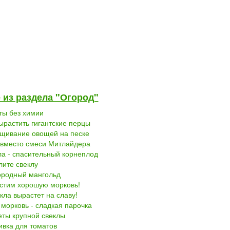
 из раздела "Огород"
ты без химии
ырастить гигантские перцы
щивание овощей на песке
 вместо смеси Митлайдера
ла - спасительный корнеплод
лите свеклу
ородный мангольд
стим хорошую морковь!
кла вырастет на славу!
 морковь - сладкая парочка
еты крупной свеклы
ивка для томатов