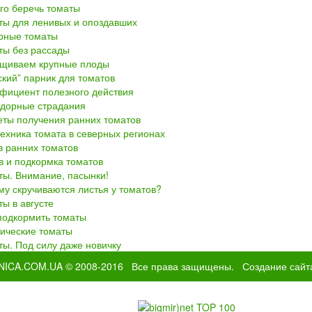
го беречь томаты
ты для ленивых и опоздавших
рные томаты
ты без рассады
щиваем крупные плоды
кий” парник для томатов
фициент полезного действия
дорные страдания
еты получения ранних томатов
ехника томата в северных регионах
в ранних томатов
в и подкормка томатов
ты. Внимание, пасынки!
у скручиваются листья у томатов?
ы в августе
подкормить томаты
тические томаты
ы. Под силу даже новичку
NICA.COM.UA
© 2008-2016 Все права защищены.
Создание сайт