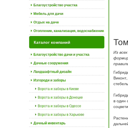
Благоустройство участка
Мебель для дачи
Отдых на даче
Отопление, канализация, водоснабжение
Том
Каталог компаний
Из все
Благоустройство дачи и участка
формир
Дачные сооружения
правил
Ландшафтный дизайн
Гибриды
Виконт,
Изгороди и заборы
стебель
Ворота и заборы в Киеве
Гибриды
Ворота и заборы в Донецке
в один 
Ворота и заборы в Одессе
соцвети
Ворота и заборы в Харькове
Растени
Дачный инвентарь
дальней