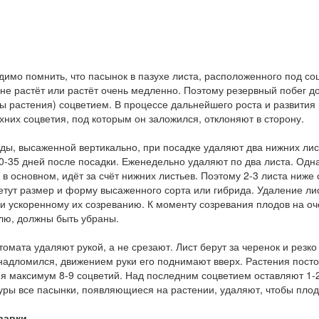
имо помнить, что пасынок в пазухе листа, расположенного под соц
не растёт или растёт очень медленно. Поэтому резервный побег д
 растения) соцветием. В процессе дальнейшего роста и развития 
хних соцветия, под которым он заложился, отклоняют в сторону.
ды, высаженной вертикально, при посадке удаляют два нижних ли
0-35 дней после посадки. Еженедельно удаляют по два листа. Одна
 в основном, идёт за счёт нижних листьев. Поэтому 2-3 листа ниже
тут размер и форму высаженного сорта или гибрида. Удаление ли
и ускоренному их созреванию. К моменту созревания плодов на о
лю, должны быть убраны.
томата удаляют рукой, а не срезают. Лист берут за черенок и резко
 надломился, движением руки его поднимают вверх. Растения пос
я максимум 8-9 соцветий. Над последним соцветием оставляют 1-
ры все пасынки, появляющиеся на растении, удаляют, чтобы пло
равки