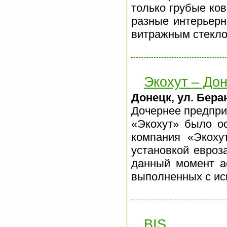
только грубые ко
разные интерьерн
витражным стекло
Экохут – До
Донецк, ул. Бера
Дочернее предпри
«Экохут» было ос
компания «Экоху
установкой евроз
данный момент а
выполненных с ис
BIS