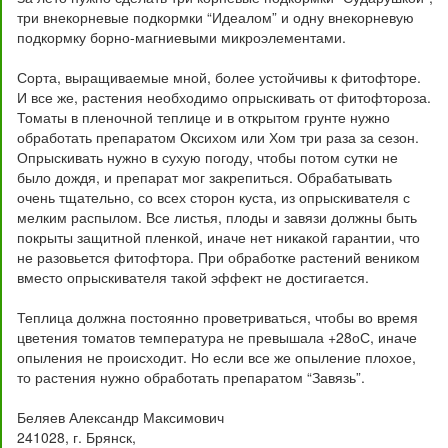
три внекорневые подкормки “Идеалом” и одну внекорневую
подкормку борно-магниевыми микроэлементами.
Сорта, выращиваемые мной, более устойчивы к фитофторе.
И все же, растения необходимо опрыскивать от фитофтороза.
Томаты в пленочной теплице и в открытом грунте нужно
обработать препаратом Оксихом или Хом три раза за сезон.
Опрыскивать нужно в сухую погоду, чтобы потом сутки не
было дождя, и препарат мог закрепиться. Обрабатывать
очень тщательно, со всех сторон куста, из опрыскивателя с
мелким распылом. Все листья, плоды и завязи должны быть
покрыты защитной пленкой, иначе нет никакой гарантии, что
не разовьется фитофтора. При обработке растений веником
вместо опрыскивателя такой эффект не достигается.
Теплица должна постоянно проветриваться, чтобы во время
цветения томатов температура не превышала +28оС, иначе
опыления не происходит. Но если все же опыление плохое,
то растения нужно обработать препаратом “Завязь”.
Беляев Александр Максимович
241028, г. Брянск,