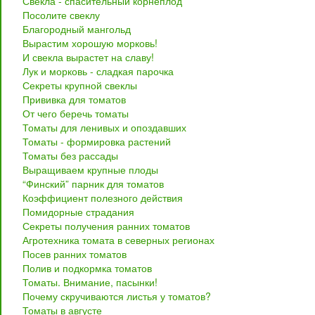
Свекла - спасительный корнеплод
Посолите свеклу
Благородный мангольд
Вырастим хорошую морковь!
И свекла вырастет на славу!
Лук и морковь - сладкая парочка
Секреты крупной свеклы
Прививка для томатов
От чего беречь томаты
Томаты для ленивых и опоздавших
Томаты - формировка растений
Томаты без рассады
Выращиваем крупные плоды
“Финский” парник для томатов
Коэффициент полезного действия
Помидорные страдания
Секреты получения ранних томатов
Агротехника томата в северных регионах
Посев ранних томатов
Полив и подкормка томатов
Томаты. Внимание, пасынки!
Почему скручиваются листья у томатов?
Томаты в августе