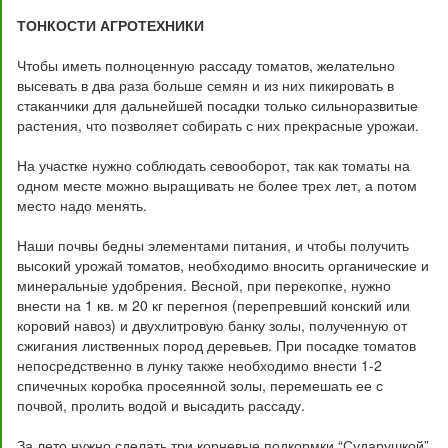
ТОНКОСТИ АГРОТЕХНИКИ
Чтобы иметь полноценную рассаду томатов, желательно
высевать в два раза больше семян и из них пикировать в
стаканчики для дальнейшей посадки только сильноразвитые
растения, что позволяет собирать с них прекрасные урожаи.
На участке нужно соблюдать севооборот, так как томаты на
одном месте можно выращивать не более трех лет, а потом
место надо менять.
Наши почвы бедны элементами питания, и чтобы получить
высокий урожай томатов, необходимо вносить органические и
минеральные удобрения. Весной, при перекопке, нужно
внести на 1 кв. м 20 кг перегноя (перепревший конский или
коровий навоз) и двухлитровую банку золы, полученную от
сжигания лиственных пород деревьев. При посадке томатов
непосредственно в лунку также необходимо внести 1-2
спичечных коробка просеянной золы, перемешать ее с
почвой, пролить водой и высадить рассаду.
За лето нужно сделать три корневые подкормки “Сударушкой”,