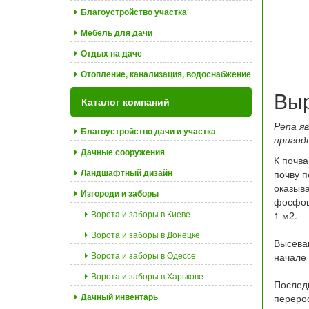
Благоустройство участка
Мебель для дачи
Отдых на даче
Отопление, канализация, водоснабжение
Вы
Каталог компаний
Репа я
Благоустройство дачи и участка
пригод
Дачные сооружения
К почва
Ландшафтный дизайн
почву п
оказыва
Изгороди и заборы
фосфово
Ворота и заборы в Киеве
1 м2.
Ворота и заборы в Донецке
Высеваю
Ворота и заборы в Одессе
начале
Ворота и заборы в Харькове
Последн
Дачный инвентарь
перерос