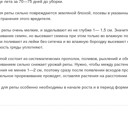
це лета за 70—75 дней до уборки.
я репы сильно повреждаются земляной блохой, посевы в указанны
транения этого вредителя.
репы очень мелкие, и заделывают их не глубже 1— 1,5 см. Значит
вание семян, но высевают семена при этом только во влажную по
и поливают из лейки без ситечка и во влажную бороздку высевают
ость гряды уплотняют.
пой состоит из систематических прополок, поливов, рыхлений и о
иванием сильно снижает урожай репы. Нужно, чтобы между растен
ния не менее 1—2 см, поэтому сразу после появлении всходов пр
ельное прореживание проводят, оставляя растения на расстоянии
 для репы особенно необходимы в начале роста и в период форми