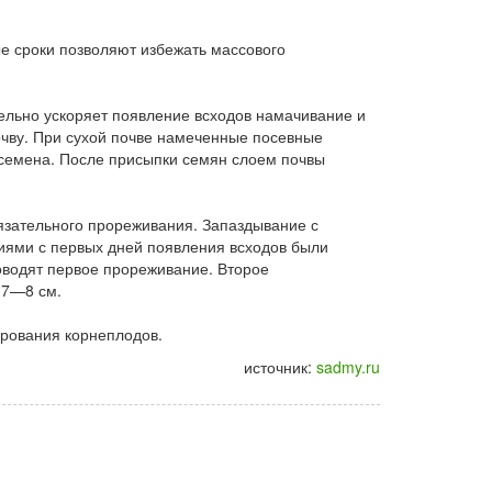
е сроки позволяют избежать массового
ельно ускоряет появление всходов намачивание и
чву. При сухой почве намеченные посевные
 семена. После присыпки семян слоем почвы
бязательного прореживания. Запаздывание с
иями с первых дней появления всходов были
оводят первое прореживание. Второе
 7—8 см.
рования корнеплодов.
источник:
sadmy.ru