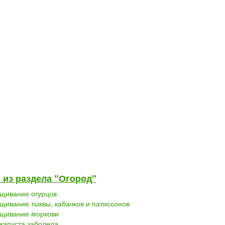
 из раздела "Огород"
щивание огурцов
щивание тыквы, кабачков и патиссонов
щивание моркови
капуста заболела