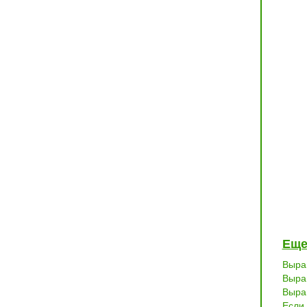
Еще
Выра
Выра
Выра
Если 