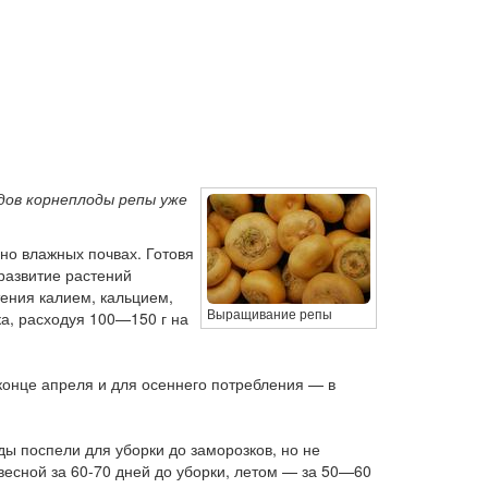
дов корнеплоды репы уже
нно влажных почвах. Готовя
развитие растений
тения калием, кальцием,
Выращивание репы
а, расходуя 100—150 г на
конце апреля и для осеннего потребления — в
ы поспели для уборки до заморозков, но не
весной за 60-70 дней до уборки, летом — за 50—60