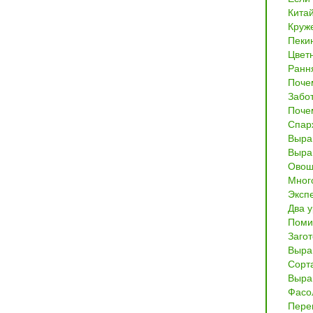
Китай
Круж
Пекин
Цвет
Ранн
Почем
Забот
Почем
Спар
Выра
Выра
Овощн
Много
Эксп
Два у
Поми
Загот
Выра
Сорт
Выра
Фасо
Перец