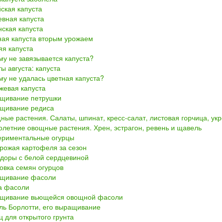
ская капуста
евная капуста
ская капуста
ная капуста вторым урожаем
яя капуста
у не завязывается капуста?
ы августа: капуста
у не удалась цветная капуста?
жевая капуста
щивание петрушки
щивание редиса
ые растения. Салаты, шпинат, кресс-салат, листовая горчица, укр
летние овощные растения. Хрен, эстрагон, ревень и щавель
ериментальные огурцы
рожая картофеля за сезон
доры с белой сердцевиной
овка семян огурцов
щивание фасоли
а фасоли
щивание вьющейся овощной фасоли
ль Борлотти, его выращивание
 для открытого грунта