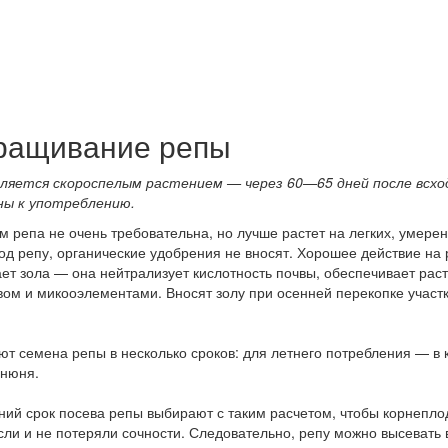
ращивание репы
вляется скороспелым растением — через 60—65 дней после всхо
ны к употреблению.
м репа не очень требовательна, но лучше растет на легких, умере
од репу, органические удобрения не вносят. Хорошее действие на 
ет зола — она нейтрализует кислотность почвы, обеспечивает рас
м и микооэлементами. Вносят золу при осенней перекопке участк
т семена репы в несколько сроков: для летнего потребления — в 
 нюня.
ий срок посева репы выбирают с таким расчетом, чтобы корнеплод
ли и не потеряли сочности. Следовательно, репу можно высевать 