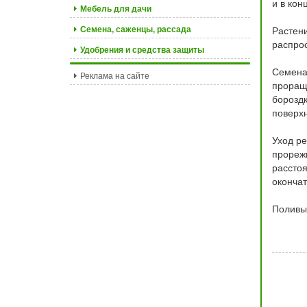
и в кон
Мебель для дачи
Семена, саженцы, рассада
Растени
распрос
Удобрения и средства защиты
Семена 
Реклама на сайте
проращи
бороздк
поверхн
Уход ре
прореж
расстоя
окончат
Поливы