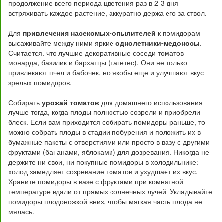
продолжение всего периода цветения раз в 2-3 дня
встряхивать каждое растение, аккуратно держа его за ствол.
Для
привлечения насекомых-опылителей
к помидорам
высаживайте между ними яркие
однолетники-медоносы
.
Считается, что лучшие декоративные соседи томатов -
монарда, базилик и бархатцы (тагетес). Они не только
привлекают пчел и бабочек, но якобы еще и улучшают вкус
зрелых помидоров.
Собирать
урожай томатов
для домашнего использования
лучше тогда, когда плоды полностью созрели и приобрели
блеск. Если вам приходится собирать помидоры раньше, то
можно собрать плоды в стадии побурения и положить их в
бумажные пакеты с отверстиями или просто в вазу с другими
фруктами (бананами, яблоками) для дозревания. Никогда не
держите ни свои, ни покупные помидоры в холодильнике:
холод замедляет созревание томатов и ухудшает их вкус.
Храните помидоры в вазе с фруктами при комнатной
температуре вдали от прямых солнечных лучей. Укладывайте
помидоры плодоножкой вниз, чтобы мягкая часть плода не
мялась.