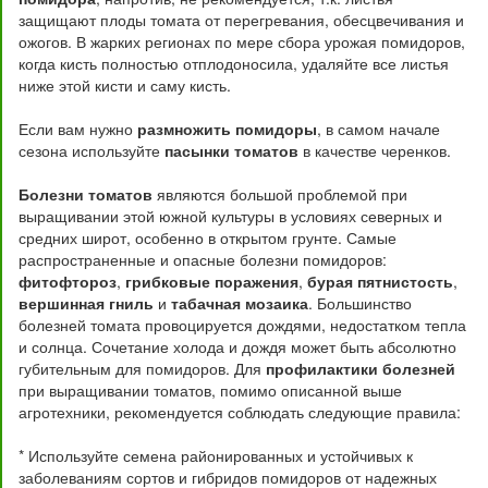
защищают плоды томата от перегревания, обесцвечивания и
ожогов. В жарких регионах по мере сбора урожая помидоров,
когда кисть полностью отплодоносила, удаляйте все листья
ниже этой кисти и саму кисть.
Если вам нужно
размножить помидоры
, в самом начале
сезона используйте
пасынки томатов
в качестве черенков.
Болезни томатов
являются большой проблемой при
выращивании этой южной культуры в условиях северных и
средних широт, особенно в открытом грунте. Самые
распространенные и опасные болезни помидоров:
фитофтороз
,
грибковые поражения
,
бурая пятнистость
,
вершинная гниль
и
табачная мозаика
. Большинство
болезней томата провоцируется дождями, недостатком тепла
и солнца. Сочетание холода и дождя может быть абсолютно
губительным для помидоров. Для
профилактики болезней
при выращивании томатов, помимо описанной выше
агротехники, рекомендуется соблюдать следующие правила:
* Используйте семена районированных и устойчивых к
заболеваниям сортов и гибридов помидоров от надежных