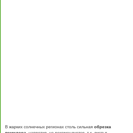
В жарких солнечных регионах столь сильная
обрезка
помидора
, напротив, не рекомендуется, т.к. листья