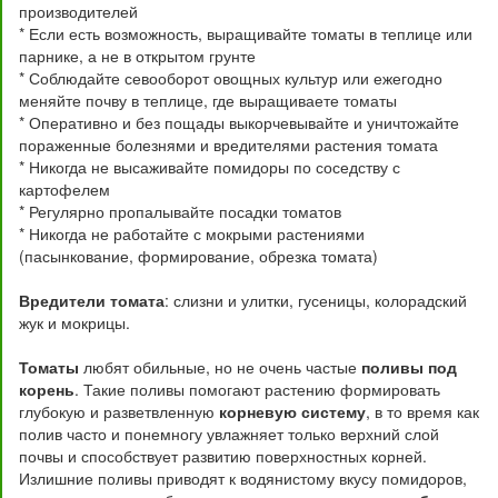
производителей
* Если есть возможность, выращивайте томаты в теплице или
парнике, а не в открытом грунте
* Соблюдайте севооборот овощных культур или ежегодно
меняйте почву в теплице, где выращиваете томаты
* Оперативно и без пощады выкорчевывайте и уничтожайте
пораженные болезнями и вредителями растения томата
* Никогда не высаживайте помидоры по соседству с
картофелем
* Регулярно пропалывайте посадки томатов
* Никогда не работайте с мокрыми растениями
(пасынкование, формирование, обрезка томата)
Вредители томата
: слизни и улитки, гусеницы, колорадский
жук и мокрицы.
Томаты
любят обильные, но не очень частые
поливы под
корень
. Такие поливы помогают растению формировать
глубокую и разветвленную
корневую систему
, в то время как
полив часто и понемногу увлажняет только верхний слой
почвы и способствует развитию поверхностных корней.
Излишние поливы приводят к водянистому вкусу помидоров,