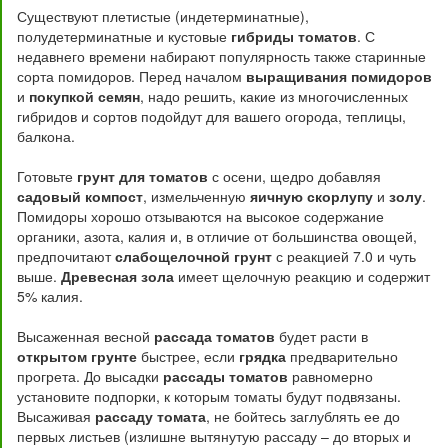
Существуют плетистые (индетерминатные),
полудетерминатные и кустовые
гибриды томатов
. С
недавнего времени набирают популярность также старинные
сорта помидоров. Перед началом
выращивания помидоров
и
покупкой семян
, надо решить, какие из многочисленных
гибридов и сортов подойдут для вашего огорода, теплицы,
балкона.
Готовьте
грунт для томатов
с осени, щедро добавляя
садовый компост
, измельченную
яичную скорлупу
и
золу
.
Помидоры хорошо отзываются на высокое содержание
органики, азота, калия и, в отличие от большинства овощей,
предпочитают
слабощелочной грунт
с реакцией 7.0 и чуть
выше.
Древесная зола
имеет щелочную реакцию и содержит
5% калия.
Высаженная весной
рассада томатов
будет расти в
открытом грунте
быстрее, если
грядка
предварительно
прогрета. До высадки
рассады томатов
равномерно
установите подпорки, к которым томаты будут подвязаны.
Высаживая
рассаду томата
, не бойтесь заглублять ее до
первых листьев (излишне вытянутую рассаду – до вторых и